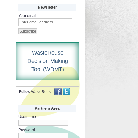
Newsletter
Your email:
WasteReuse
Decision Making
Tool (WDMT)
Follow WasteReuse
Partners Area
Username:
Password: